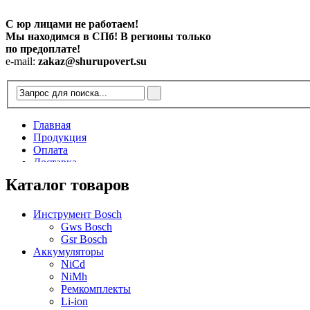
С юр лицами не работаем!
Мы находимся в СПб! В регионы только
по предоплате!
e-mail:
zakaz@shurupovert.su
Главная
Продукция
Оплата
Доставка
Контакты
Каталог товаров
Статьи
Инструмент Bosch
Gws Bosch
Gsr Bosch
Аккумуляторы
NiCd
NiMh
Ремкомплекты
Li-ion