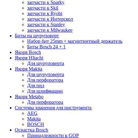
запчасти к Sparky
запчасти к Skil
запчасти к Ryobi
запчасти к Интерскол
запчасти к Stanley
запчасти к Milwaukee
Биты на шуруповерт
Набор бит 25mm + магнитнитный держатель
Биты Bosch 24 + 1
Якоря Bosch
Якоря HItachi
Для шуруповерта
Якоря Makita
Для шуруповерта
Для перфоратора
Для пил
Для шлифмашин
Якоря Metabo
Для перфоратора
Системы хранения для инструмента
AEG
Makita
BOSCH
Оснастка Bosch
Принадлежности к GOP