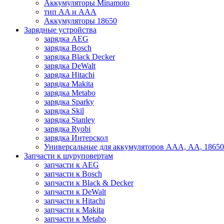
Аккумуляторы Minamoto
тип AA и AAA
Аккумуляторы 18650
Зарядные устройства
зарядка AEG
зарядка Bosch
зарядка Black Decker
зарядка DeWalt
зарядка Hitachi
зарядка Makita
зарядка Metabo
зарядка Sparky
зарядка Skil
зарядка Stanley
зарядка Ryobi
зарядка Интерскол
Универсальные для аккумуляторов ААА, АА, 18650
Запчасти к шуруповертам
запчасти к AEG
запчасти к Bosch
запчасти к Black & Decker
запчасти к DeWalt
запчасти к Hitachi
запчасти к Makita
запчасти к Metabo