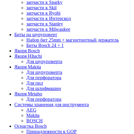
запчасти к Sparky
запчасти к Skil
запчасти к Ryobi
запчасти к Интерскол
запчасти к Stanley
запчасти к Milwaukee
Биты на шуруповерт
Набор бит 25mm + магнитнитный держатель
Биты Bosch 24 + 1
Якоря Bosch
Якоря HItachi
Для шуруповерта
Якоря Makita
Для шуруповерта
Для перфоратора
Для пил
Для шлифмашин
Якоря Metabo
Для перфоратора
Системы хранения для инструмента
AEG
Makita
BOSCH
Оснастка Bosch
Принадлежности к GOP