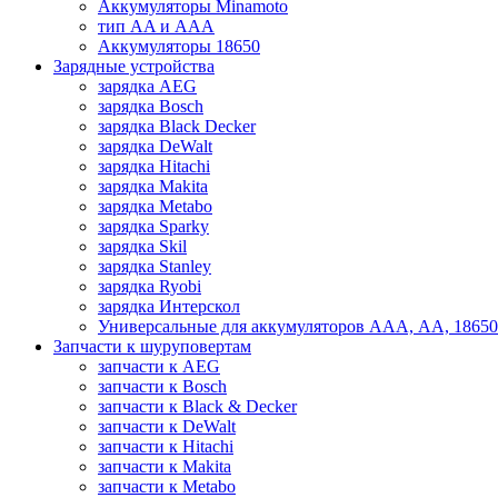
Аккумуляторы Minamoto
тип AA и AAA
Аккумуляторы 18650
Зарядные устройства
зарядка AEG
зарядка Bosch
зарядка Black Decker
зарядка DeWalt
зарядка Hitachi
зарядка Makita
зарядка Metabo
зарядка Sparky
зарядка Skil
зарядка Stanley
зарядка Ryobi
зарядка Интерскол
Универсальные для аккумуляторов ААА, АА, 18650
Запчасти к шуруповертам
запчасти к AEG
запчасти к Bosch
запчасти к Black & Decker
запчасти к DeWalt
запчасти к Hitachi
запчасти к Makita
запчасти к Metabo