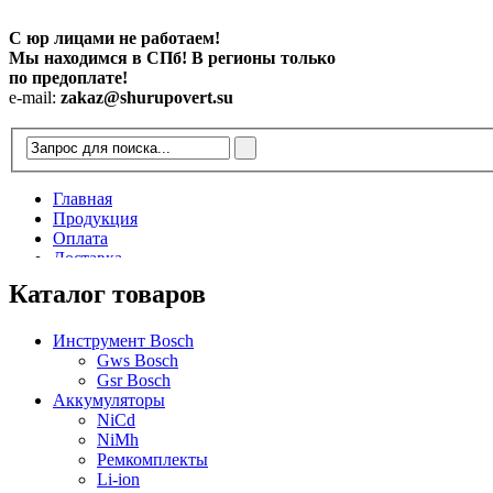
С юр лицами не работаем!
Мы находимся в СПб! В регионы только
по предоплате!
e-mail:
zakaz@shurupovert.su
Главная
Продукция
Оплата
Доставка
Контакты
Каталог товаров
Статьи
Инструмент Bosch
Gws Bosch
Gsr Bosch
Аккумуляторы
NiCd
NiMh
Ремкомплекты
Li-ion