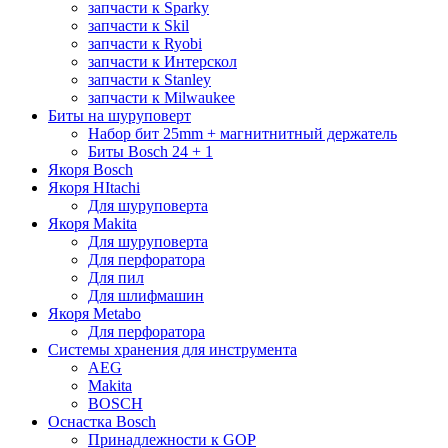
запчасти к Sparky
запчасти к Skil
запчасти к Ryobi
запчасти к Интерскол
запчасти к Stanley
запчасти к Milwaukee
Биты на шуруповерт
Набор бит 25mm + магнитнитный держатель
Биты Bosch 24 + 1
Якоря Bosch
Якоря HItachi
Для шуруповерта
Якоря Makita
Для шуруповерта
Для перфоратора
Для пил
Для шлифмашин
Якоря Metabo
Для перфоратора
Системы хранения для инструмента
AEG
Makita
BOSCH
Оснастка Bosch
Принадлежности к GOP