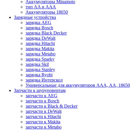
Аккумуляторы Minamoto
тип AA и AAA
Аккумуляторы 18650
Зарядные устройства
зарядка AEG
зарядка Bosch
зарядка Black Decker
зарядка DeWalt
зарядка Hitachi
зарядка Makita
зарядка Metabo
зарядка Sparky
зарядка Skil
зарядка Stanley
зарядка Ryobi
зарядка Интерскол
Универсальные для аккумуляторов ААА, АА, 18650
Запчасти к шуруповертам
запчасти к AEG
запчасти к Bosch
запчасти к Black & Decker
запчасти к DeWalt
запчасти к Hitachi
запчасти к Makita
запчасти к Metabo