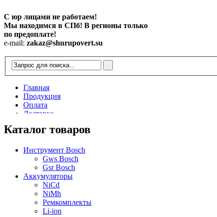
С юр лицами не работаем!
Мы находимся в СПб! В регионы только
по предоплате!
e-mail:
zakaz@shurupovert.su
Главная
Продукция
Оплата
Доставка
Контакты
Каталог товаров
Статьи
Инструмент Bosch
Gws Bosch
Gsr Bosch
Аккумуляторы
NiCd
NiMh
Ремкомплекты
Li-ion