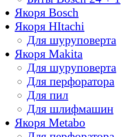
Якоря Bosch
Якоря HItachi
Для шуруповерта
Якоря Makita
Для шуруповерта
Для перфоратора
Для пил
Для шлифмашин
Якоря Metabo
Для перфоратора