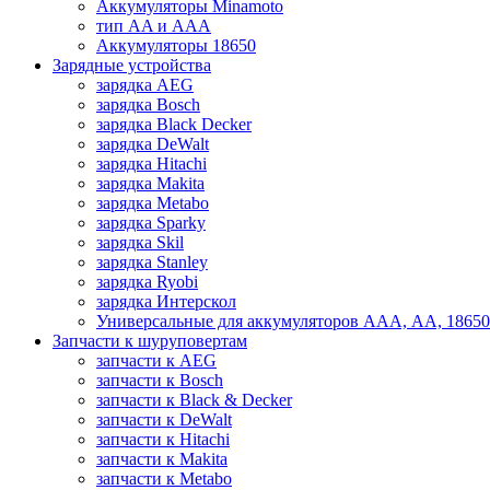
Аккумуляторы Minamoto
тип AA и AAA
Аккумуляторы 18650
Зарядные устройства
зарядка AEG
зарядка Bosch
зарядка Black Decker
зарядка DeWalt
зарядка Hitachi
зарядка Makita
зарядка Metabo
зарядка Sparky
зарядка Skil
зарядка Stanley
зарядка Ryobi
зарядка Интерскол
Универсальные для аккумуляторов ААА, АА, 18650
Запчасти к шуруповертам
запчасти к AEG
запчасти к Bosch
запчасти к Black & Decker
запчасти к DeWalt
запчасти к Hitachi
запчасти к Makita
запчасти к Metabo