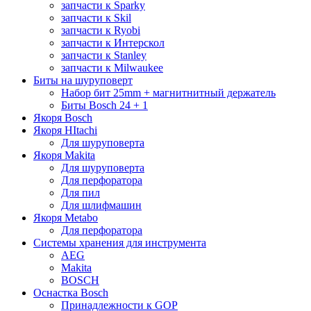
запчасти к Sparky
запчасти к Skil
запчасти к Ryobi
запчасти к Интерскол
запчасти к Stanley
запчасти к Milwaukee
Биты на шуруповерт
Набор бит 25mm + магнитнитный держатель
Биты Bosch 24 + 1
Якоря Bosch
Якоря HItachi
Для шуруповерта
Якоря Makita
Для шуруповерта
Для перфоратора
Для пил
Для шлифмашин
Якоря Metabo
Для перфоратора
Системы хранения для инструмента
AEG
Makita
BOSCH
Оснастка Bosch
Принадлежности к GOP