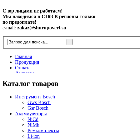
С юр лицами не работаем!
Мы находимся в СПб! В регионы только
по предоплате!
e-mail:
zakaz@shurupovert.su
Главная
Продукция
Оплата
Доставка
Контакты
Каталог товаров
Статьи
Инструмент Bosch
Gws Bosch
Gsr Bosch
Аккумуляторы
NiCd
NiMh
Ремкомплекты
Li-ion