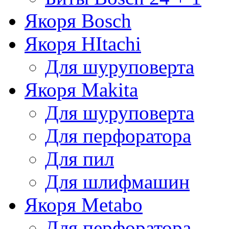
Якоря Bosch
Якоря HItachi
Для шуруповерта
Якоря Makita
Для шуруповерта
Для перфоратора
Для пил
Для шлифмашин
Якоря Metabo
Для перфоратора