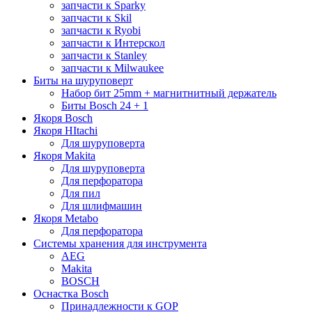
запчасти к Sparky
запчасти к Skil
запчасти к Ryobi
запчасти к Интерскол
запчасти к Stanley
запчасти к Milwaukee
Биты на шуруповерт
Набор бит 25mm + магнитнитный держатель
Биты Bosch 24 + 1
Якоря Bosch
Якоря HItachi
Для шуруповерта
Якоря Makita
Для шуруповерта
Для перфоратора
Для пил
Для шлифмашин
Якоря Metabo
Для перфоратора
Системы хранения для инструмента
AEG
Makita
BOSCH
Оснастка Bosch
Принадлежности к GOP