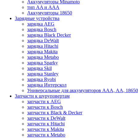
Аккумуляторы Minamoto
тип AA и AAA
Аккумуляторы 18650
Зарядные устройства
зарядка AEG
зарядка Bosch
зарядка Black Decker
зарядка DeWalt
зарядка Hitachi
зарядка Makita
зарядка Metabo
зарядка Sparky
зарядка Skil
зарядка Stanley
зарядка Ryobi
зарядка Интерскол
Универсальные для аккумуляторов ААА, АА, 18650
Запчасти к шуруповертам
запчасти к AEG
запчасти к Bosch
запчасти к Black & Decker
запчасти к DeWalt
запчасти к Hitachi
запчасти к Makita
запчасти к Metabo