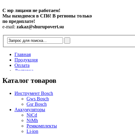
С юр лицами не работаем!
Мы находимся в СПб! В регионы только
по предоплате!
e-mail:
zakaz@shurupovert.su
Главная
Продукция
Оплата
Доставка
Контакты
Каталог товаров
Статьи
Инструмент Bosch
Gws Bosch
Gsr Bosch
Аккумуляторы
NiCd
NiMh
Ремкомплекты
Li-ion