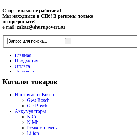
С юр лицами не работаем!
Мы находимся в СПб! В регионы только
по предоплате!
e-mail:
zakaz@shurupovert.su
Главная
Продукция
Оплата
Доставка
Контакты
Каталог товаров
Статьи
Инструмент Bosch
Gws Bosch
Gsr Bosch
Аккумуляторы
NiCd
NiMh
Ремкомплекты
Li-ion