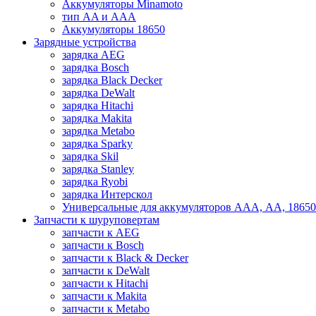
Аккумуляторы Minamoto
тип AA и AAA
Аккумуляторы 18650
Зарядные устройства
зарядка AEG
зарядка Bosch
зарядка Black Decker
зарядка DeWalt
зарядка Hitachi
зарядка Makita
зарядка Metabo
зарядка Sparky
зарядка Skil
зарядка Stanley
зарядка Ryobi
зарядка Интерскол
Универсальные для аккумуляторов ААА, АА, 18650
Запчасти к шуруповертам
запчасти к AEG
запчасти к Bosch
запчасти к Black & Decker
запчасти к DeWalt
запчасти к Hitachi
запчасти к Makita
запчасти к Metabo