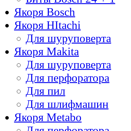
Якоря Bosch
Якоря HItachi
Для шуруповерта
Якоря Makita
Для шуруповерта
Для перфоратора
Для пил
Для шлифмашин
Якоря Metabo
Для перфоратора