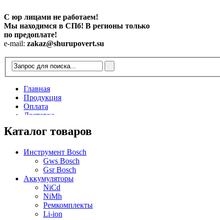
С юр лицами не работаем!
Мы находимся в СПб! В регионы только
по предоплате!
e-mail:
zakaz@shurupovert.su
Главная
Продукция
Оплата
Доставка
Контакты
Каталог товаров
Статьи
Инструмент Bosch
Gws Bosch
Gsr Bosch
Аккумуляторы
NiCd
NiMh
Ремкомплекты
Li-ion