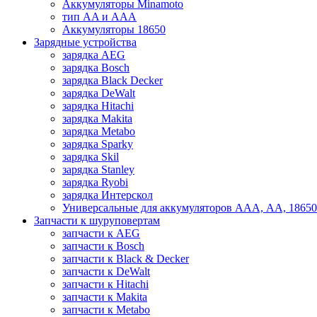
Аккумуляторы Minamoto
тип AA и AAA
Аккумуляторы 18650
Зарядные устройства
зарядка AEG
зарядка Bosch
зарядка Black Decker
зарядка DeWalt
зарядка Hitachi
зарядка Makita
зарядка Metabo
зарядка Sparky
зарядка Skil
зарядка Stanley
зарядка Ryobi
зарядка Интерскол
Универсальные для аккумуляторов ААА, АА, 18650
Запчасти к шуруповертам
запчасти к AEG
запчасти к Bosch
запчасти к Black & Decker
запчасти к DeWalt
запчасти к Hitachi
запчасти к Makita
запчасти к Metabo