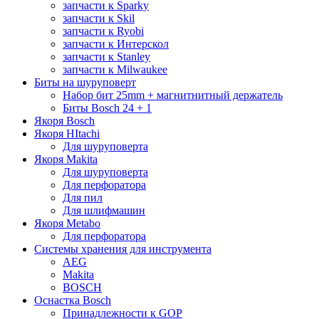
запчасти к Sparky
запчасти к Skil
запчасти к Ryobi
запчасти к Интерскол
запчасти к Stanley
запчасти к Milwaukee
Биты на шуруповерт
Набор бит 25mm + магнитнитный держатель
Биты Bosch 24 + 1
Якоря Bosch
Якоря HItachi
Для шуруповерта
Якоря Makita
Для шуруповерта
Для перфоратора
Для пил
Для шлифмашин
Якоря Metabo
Для перфоратора
Системы хранения для инструмента
AEG
Makita
BOSCH
Оснастка Bosch
Принадлежности к GOP