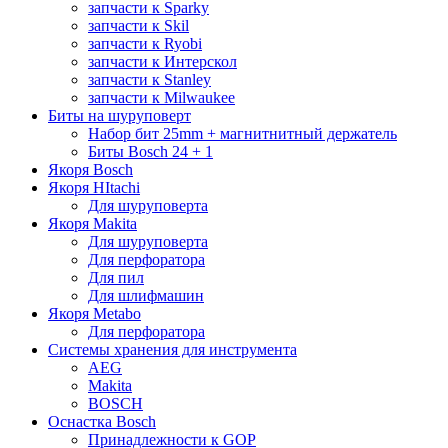
запчасти к Sparky
запчасти к Skil
запчасти к Ryobi
запчасти к Интерскол
запчасти к Stanley
запчасти к Milwaukee
Биты на шуруповерт
Набор бит 25mm + магнитнитный держатель
Биты Bosch 24 + 1
Якоря Bosch
Якоря HItachi
Для шуруповерта
Якоря Makita
Для шуруповерта
Для перфоратора
Для пил
Для шлифмашин
Якоря Metabo
Для перфоратора
Системы хранения для инструмента
AEG
Makita
BOSCH
Оснастка Bosch
Принадлежности к GOP