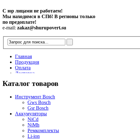
С юр лицами не работаем!
Мы находимся в СПб! В регионы только
по предоплате!
e-mail:
zakaz@shurupovert.su
Главная
Продукция
Оплата
Доставка
Контакты
Каталог товаров
Статьи
Инструмент Bosch
Gws Bosch
Gsr Bosch
Аккумуляторы
NiCd
NiMh
Ремкомплекты
Li-ion