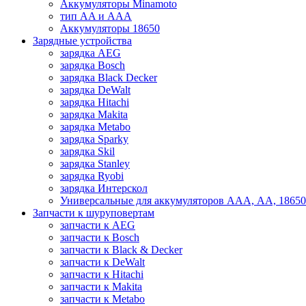
Аккумуляторы Minamoto
тип AA и AAA
Аккумуляторы 18650
Зарядные устройства
зарядка AEG
зарядка Bosch
зарядка Black Decker
зарядка DeWalt
зарядка Hitachi
зарядка Makita
зарядка Metabo
зарядка Sparky
зарядка Skil
зарядка Stanley
зарядка Ryobi
зарядка Интерскол
Универсальные для аккумуляторов ААА, АА, 18650
Запчасти к шуруповертам
запчасти к AEG
запчасти к Bosch
запчасти к Black & Decker
запчасти к DeWalt
запчасти к Hitachi
запчасти к Makita
запчасти к Metabo